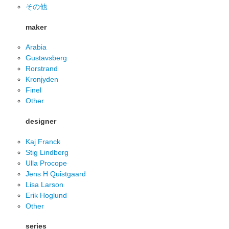
その他
maker
Arabia
Gustavsberg
Rorstrand
Kronjyden
Finel
Other
designer
Kaj Franck
Stig Lindberg
Ulla Procope
Jens H Quistgaard
Lisa Larson
Erik Hoglund
Other
series