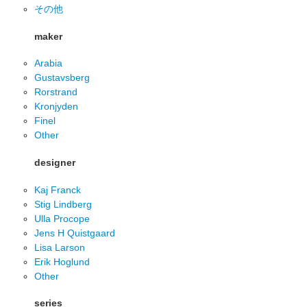
その他
maker
Arabia
Gustavsberg
Rorstrand
Kronjyden
Finel
Other
designer
Kaj Franck
Stig Lindberg
Ulla Procope
Jens H Quistgaard
Lisa Larson
Erik Hoglund
Other
series