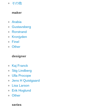
その他
maker
Arabia
Gustavsberg
Rorstrand
Kronjyden
Finel
Other
designer
Kaj Franck
Stig Lindberg
Ulla Procope
Jens H Quistgaard
Lisa Larson
Erik Hoglund
Other
series