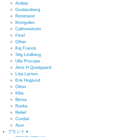
Arabia
Gustavsberg
Rorstrand
Kronjyden
Cathrineholm
Finel
Other
Kaj Franck
Stig Lindberg
Ulla Procope
Jens H Quistgaard
Lisa Larson
Erik Hoglund
Other
Kilta
Bersa
Ruska
Relief
Cordial
Azur
ブランド ▾