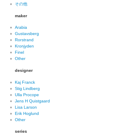
その他
maker
Arabia
Gustavsberg
Rorstrand
Kronjyden
Finel
Other
designer
Kaj Franck
Stig Lindberg
Ulla Procope
Jens H Quistgaard
Lisa Larson
Erik Hoglund
Other
series