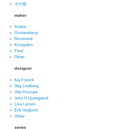
その他
maker
Arabia
Gustavsberg
Rorstrand
Kronjyden
Finel
Other
designer
Kaj Franck
Stig Lindberg
Ulla Procope
Jens H Quistgaard
Lisa Larson
Erik Hoglund
Other
series