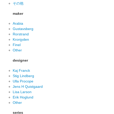
その他
maker
Arabia
Gustavsberg
Rorstrand
Kronjyden
Finel
Other
designer
Kaj Franck
Stig Lindberg
Ulla Procope
Jens H Quistgaard
Lisa Larson
Erik Hoglund
Other
series