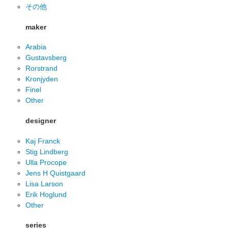
その他
maker
Arabia
Gustavsberg
Rorstrand
Kronjyden
Finel
Other
designer
Kaj Franck
Stig Lindberg
Ulla Procope
Jens H Quistgaard
Lisa Larson
Erik Hoglund
Other
series