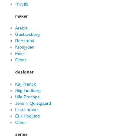
その他
maker
Arabia
Gustavsberg
Rorstrand
Kronjyden
Finel
Other
designer
Kaj Franck
Stig Lindberg
Ulla Procope
Jens H Quistgaard
Lisa Larson
Erik Hoglund
Other
series