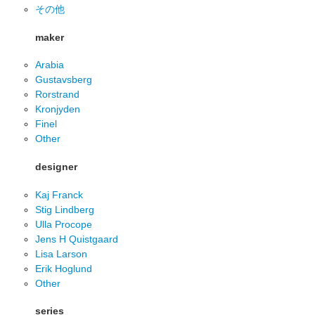
その他
maker
Arabia
Gustavsberg
Rorstrand
Kronjyden
Finel
Other
designer
Kaj Franck
Stig Lindberg
Ulla Procope
Jens H Quistgaard
Lisa Larson
Erik Hoglund
Other
series