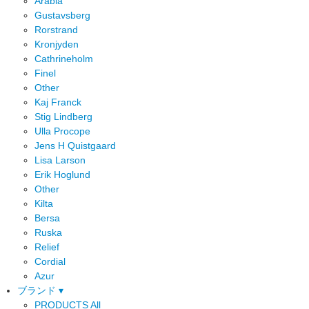
Arabia
Gustavsberg
Rorstrand
Kronjyden
Cathrineholm
Finel
Other
Kaj Franck
Stig Lindberg
Ulla Procope
Jens H Quistgaard
Lisa Larson
Erik Hoglund
Other
Kilta
Bersa
Ruska
Relief
Cordial
Azur
ブランド ▾
PRODUCTS All