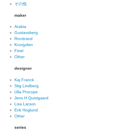
その他
maker
Arabia
Gustavsberg
Rorstrand
Kronjyden
Finel
Other
designer
Kaj Franck
Stig Lindberg
Ulla Procope
Jens H Quistgaard
Lisa Larson
Erik Hoglund
Other
series